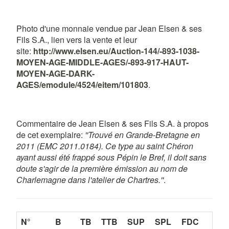
Photo d'une monnaie vendue par Jean Elsen & ses
Fils S.A., lien vers la vente et leur
site:
http://www.elsen.eu/Auction-144/-893-1038-
MOYEN-AGE-MIDDLE-AGES/-893-917-HAUT-
MOYEN-AGE-DARK-
AGES/emodule/4524/eitem/101803
.
Commentaire de Jean Elsen & ses Fils S.A. à propos
de cet exemplaire:
''Trouvé en Grande-Bretagne en
2011 (EMC 2011.0184). Ce type au saint Chéron
ayant aussi été frappé sous Pépin le Bref, il doit sans
doute s'agir de la première émission au nom de
Charlemagne dans l'atelier de Chartres.''
.
N°
B
TB
TTB
SUP
SPL
FDC