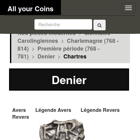
All your Coins
Togg
navig
Nos pièces modernes
>
Monnaies
Carolingiennes
>
Charlemagne (768 -
814)
>
Première période (768 -
781)
>
Denier
>
Chartres
Denier
Avers
Légende Avers
Légende Revers
Revers