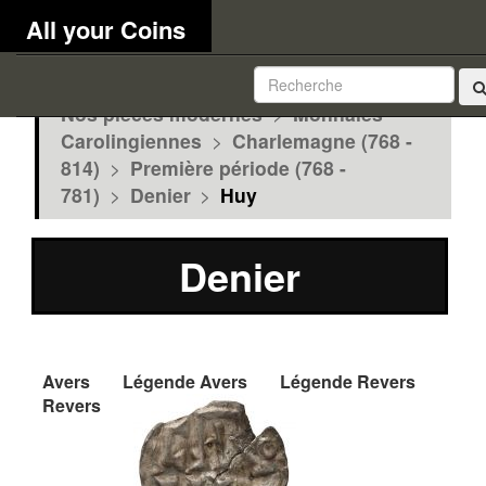
All your Coins
Nos pièces modernes
>
Monnaies
Carolingiennes
>
Charlemagne (768 -
814)
>
Première période (768 -
781)
>
Denier
>
Huy
Denier
Avers
Légende Avers
Légende Revers
Revers