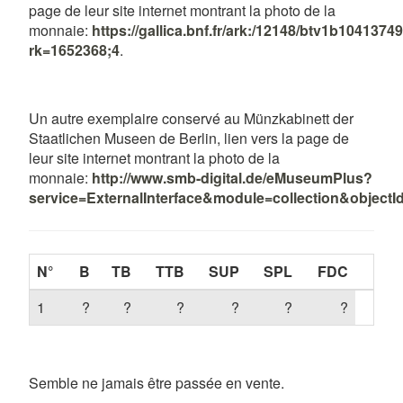
page de leur site internet montrant la photo de la
monnaie:
https://gallica.bnf.fr/ark:/12148/btv1b10413
rk=1652368;4
.
Un autre exemplaire conservé au Münzkabinett der
Staatlichen Museen de Berlin, lien vers la page de
leur site internet montrant la photo de la
monnaie:
http://www.smb-digital.de/eMuseumPlus?
service=ExternalInterface&module=collection&object
N°
B
TB
TTB
SUP
SPL
FDC
1
?
?
?
?
?
?
Semble ne jamais être passée en vente.