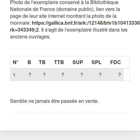
Photo de l'exemplaire conservé à la Bibliothèque
Nationale de France (domaine public), lien vers la
page de leur site internet montrant la photo de la
monnaie:
https://gallica.bnf.fr/ark:/12148/btv1b10413
rk=343349;2
. Il s'agit de l'exemplaire illustré dans les
anciens ouvrages.
N°
B
TB
TTB
SUP
SPL
FDC
1
?
?
?
?
?
?
Semble ne jamais être passée en vente.