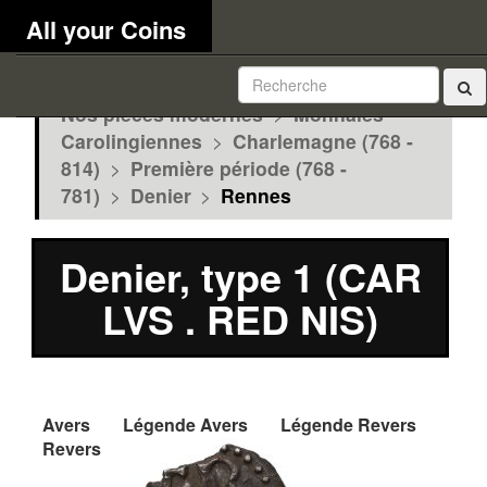
All your Coins
Nos pièces modernes
>
Monnaies
Carolingiennes
>
Charlemagne (768 -
814)
>
Première période (768 -
781)
>
Denier
>
Rennes
Denier, type 1 (CAR
LVS . RED NIS)
Avers
Légende Avers
Légende Revers
Revers