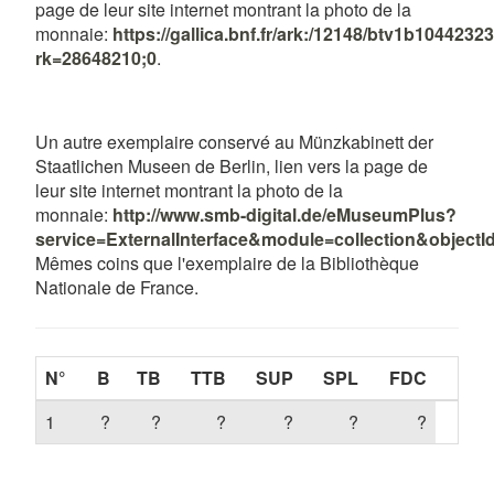
page de leur site internet montrant la photo de la
monnaie:
https://gallica.bnf.fr/ark:/12148/btv1b1044232
rk=28648210;0
.
Un autre exemplaire conservé au Münzkabinett der
Staatlichen Museen de Berlin, lien vers la page de
leur site internet montrant la photo de la
monnaie:
http://www.smb-digital.de/eMuseumPlus?
service=ExternalInterface&module=collection&object
Mêmes coins que l'exemplaire de la Bibliothèque
Nationale de France.
N°
B
TB
TTB
SUP
SPL
FDC
1
?
?
?
?
?
?