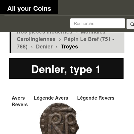
All your Coins
Nos pièces modernes
>
Monnaies
Carolingiennes
>
Pépin Le Bref (751 -
768)
>
Denier
>
Troyes
Denier, type 1
Avers
Légende Avers
Légende Revers
Revers