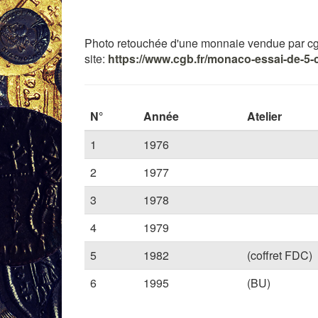
Photo retouchée d'une monnaie vendue par cgb.fr
site:
https://www.cgb.fr/monaco-essai-de-5-c
N°
Année
Atelier
1
1976
2
1977
3
1978
4
1979
5
1982
(coffret FDC)
6
1995
(BU)