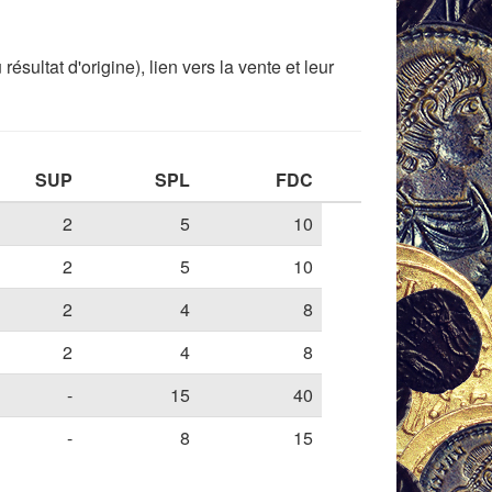
sultat d'origine), lien vers la vente et leur
SUP
SPL
FDC
2
5
10
2
5
10
2
4
8
2
4
8
-
15
40
-
8
15