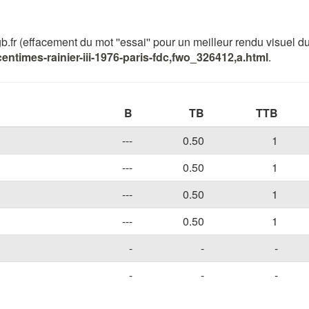
 (effacement du mot ''essai'' pour un meilleur rendu visuel du ré
entimes-rainier-iii-1976-paris-fdc,fwo_326412,a.html
.
B
TB
TTB
---
0.50
1
---
0.50
1
---
0.50
1
---
0.50
1
-
-
-
-
-
-