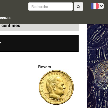
ONNAIES
5 centimes
r
Revers