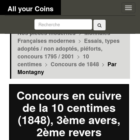
All your Coins
Togg
navig
Nos pièces modernes
>
Monnaies
Françaises modernes
>
Essais, types
adoptés / non adoptés, piéforts,
concours 1795 / 2001
>
10
centimes
>
Concours de 1848
>
Par
Montagny
Concours en cuivre
de la 10 centimes
(1848), 3ème avers,
2ème revers