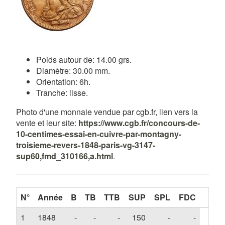
Poids autour de: 14.00 grs.
Diamètre: 30.00 mm.
Orientation: 6h.
Tranche: lisse.
Photo d'une monnaie vendue par cgb.fr, lien vers la
vente et leur site:
https://www.cgb.fr/concours-de-
10-centimes-essai-en-cuivre-par-montagny-
troisieme-revers-1848-paris-vg-3147-
sup60,fmd_310166,a.html
.
N°
Année
B
TB
TTB
SUP
SPL
FDC
1
1848
-
-
-
150
-
-