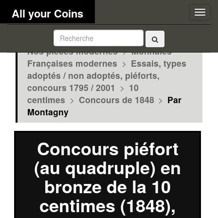
All your Coins
Togg
navig
Nos pièces modernes
>
Monnaies
Françaises modernes
>
Essais, types
adoptés / non adoptés, piéforts,
concours 1795 / 2001
>
10
centimes
>
Concours de 1848
>
Par
Montagny
Concours piéfort
(au quadruple) en
bronze de la 10
centimes (1848),