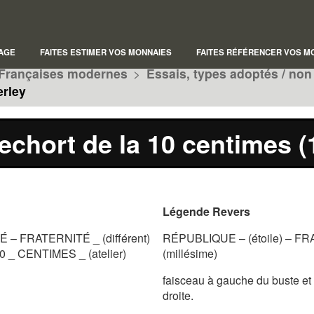
AGE
FAITES ESTIMER VOS MONNAIES
FAITES RÉFÉRENCER VOS M
Françaises modernes
>
Essais, types adoptés / non
erley
echort de la 10 centimes (
Légende Revers
 – FRATERNITÉ _ (différent)
RÉPUBLIQUE – (étoile) – F
 10 _ CENTIMES _ (atelier)
(millésime)
faisceau à gauche du buste et 
droite.