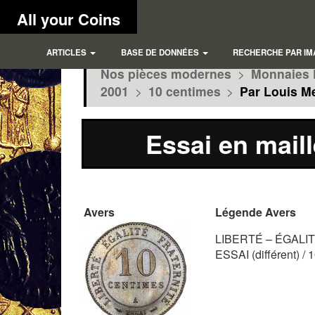
All your Coins
ARTICLES
BASE DE DONNÉES
RECHERCHE PAR IM
Nos pièces modernes
>
Monnaies 
2001
>
10 centimes
>
Par Louis M
Essai en maill
Avers
Légende Avers
LIBERTÉ – ÉGALITÉ
ESSAI (différent) /