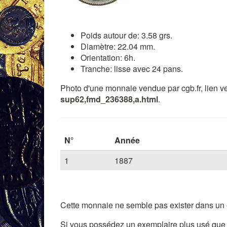
Poids autour de: 3.58 grs.
Diamètre: 22.04 mm.
Orientation: 6h.
Tranche: lisse avec 24 pans.
Photo d'une monnaie vendue par cgb.fr, lien ver
sup62,fmd_236388,a.html
.
N°
Année
1
1887
Cette monnaie ne semble pas exister dans un é
Si vous possédez un exemplaire plus usé que l