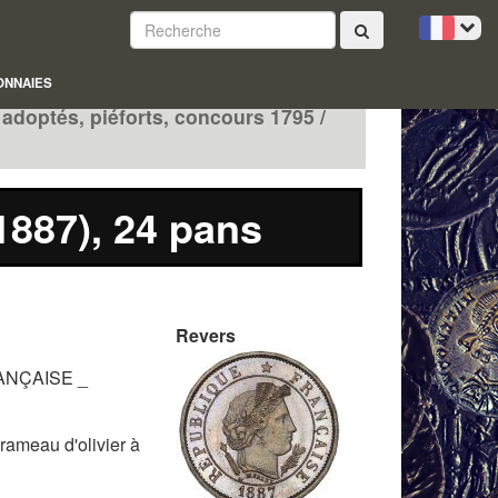
ONNAIES
 adoptés, piéforts, concours 1795 /
1887), 24 pans
Revers
RANÇAISE _
rameau d'olivier à