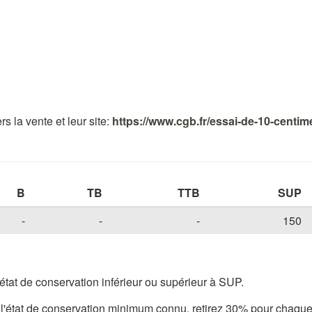
s la vente et leur site:
https://www.cgb.fr/essai-de-10-centi
B
TB
TTB
SUP
-
-
-
150
tat de conservation inférieur ou supérieur à SUP.
'état de conservation minimum connu, retirez 30% pour chaque é