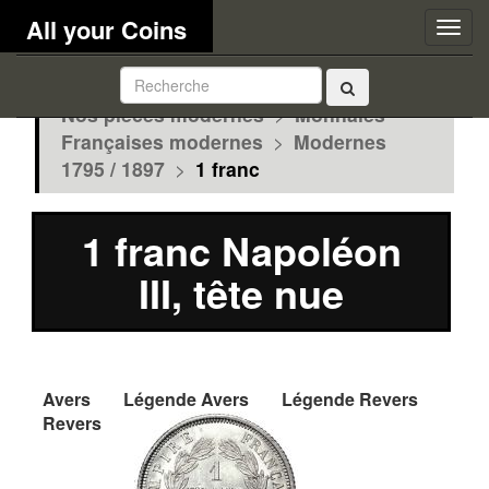
All your Coins
Togg
navig
Nos pièces modernes
>
Monnaies
Françaises modernes
>
Modernes
1795 / 1897
>
1 franc
1 franc Napoléon
III, tête nue
Avers
Légende Avers
Légende Revers
Revers