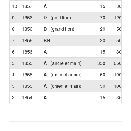
10
1857
A
15
30
9
1856
D
(petit lion)
70
120
8
1856
D
(grand lion)
20
50
7
1856
BB
20
50
6
1856
A
15
30
5
1855
A
(ancre et main)
350
650
1.
4
1855
A
(main et ancre)
50
100
3
1855
A
(chien et main)
50
100
2
1854
A
15
35