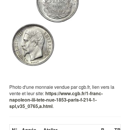
Photo d'une monnaie vendue par cgb.fr, lien vers la
vente et leur site:
https://www.cgb.fr/1-franc-
napoleon-iii-tete-nue-1853-paris-f-214-1-
spl,v35_0765,a.html
.
N°
Année
Atelier
B
TB