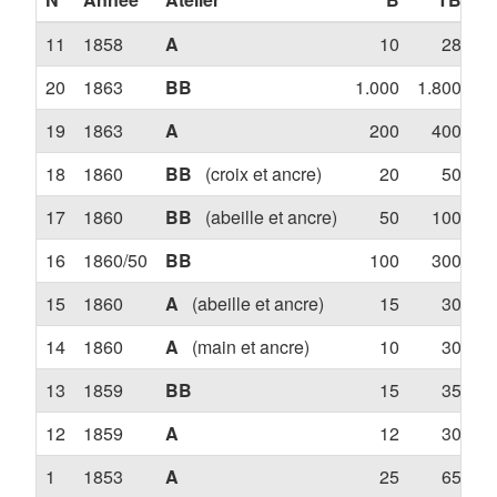
11
1858
A
10
28
20
1863
BB
1.000
1.800
3.
19
1863
A
200
400
18
1860
BB
(croix et ancre)
20
50
17
1860
BB
(abeille et ancre)
50
100
16
1860/50
BB
100
300
15
1860
A
(abeille et ancre)
15
30
14
1860
A
(main et ancre)
10
30
13
1859
BB
15
35
12
1859
A
12
30
1
1853
A
25
65