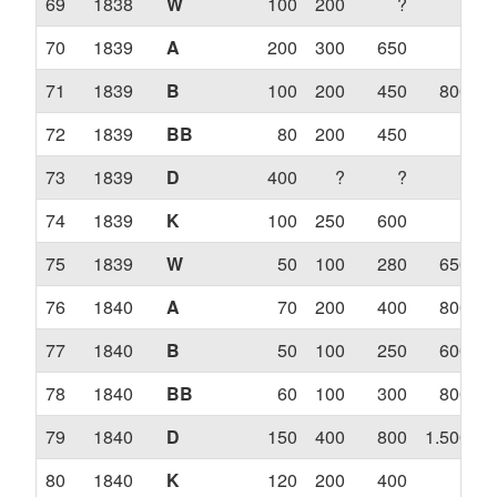
69
1838
W
100
200
?
?
70
1839
A
200
300
650
?
71
1839
B
100
200
450
800
72
1839
BB
80
200
450
?
73
1839
D
400
?
?
?
74
1839
K
100
250
600
?
75
1839
W
50
100
280
650
1
76
1840
A
70
200
400
800
1
77
1840
B
50
100
250
600
78
1840
BB
60
100
300
800
79
1840
D
150
400
800
1.500
80
1840
K
120
200
400
?