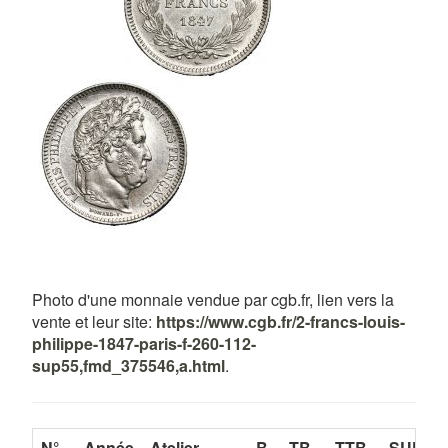
Photo d'une monnaie vendue par cgb.fr, lien vers la
vente et leur site:
https://www.cgb.fr/2-francs-louis-
philippe-1847-paris-f-260-112-
sup55,fmd_375546,a.html
.
N°
Année
Atelier
B
TB
TTB
SUP