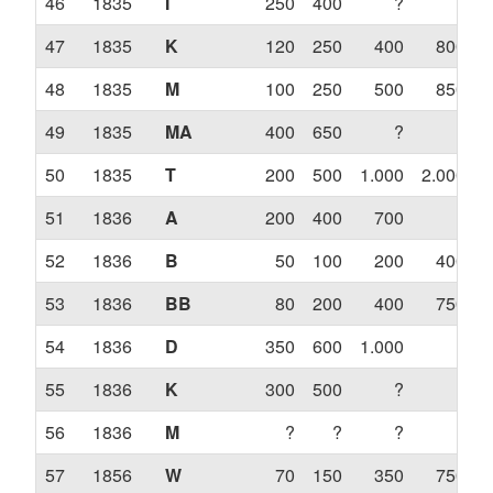
46
1835
I
250
400
?
?
47
1835
K
120
250
400
800
48
1835
M
100
250
500
850
49
1835
MA
400
650
?
?
50
1835
T
200
500
1.000
2.000
3
51
1836
A
200
400
700
?
52
1836
B
50
100
200
400
53
1836
BB
80
200
400
750
54
1836
D
350
600
1.000
?
55
1836
K
300
500
?
?
56
1836
M
?
?
?
?
57
1856
W
70
150
350
750