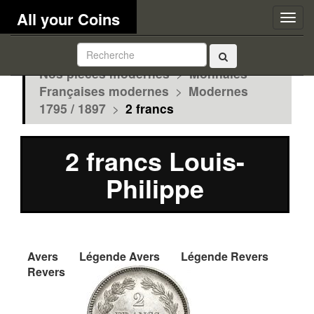
All your Coins
Togg
navig
Nos pièces modernes
>
Monnaies
Françaises modernes
>
Modernes
1795 / 1897
>
2 francs
2 francs Louis-
Philippe
Avers
Légende Avers
Légende Revers
Revers