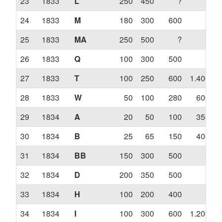
23
1833
L
250
450
?
?
24
1833
M
180
300
600
?
25
1833
MA
250
500
?
?
26
1833
Q
100
300
500
?
27
1833
T
100
250
600
1.400
28
1833
W
50
100
280
600
1
29
1834
A
20
50
100
350
30
1834
B
25
65
150
400
31
1834
BB
150
300
500
?
32
1834
D
200
350
500
?
33
1834
H
100
200
400
?
34
1834
I
100
300
600
1.200