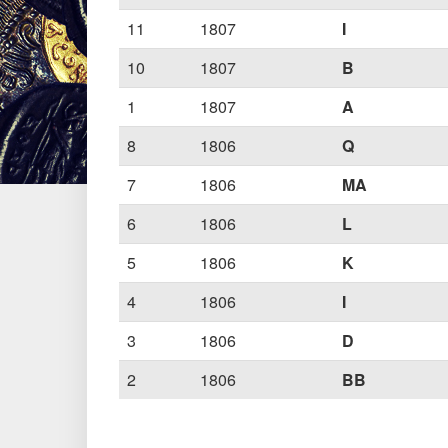
11
1807
I
10
1807
B
1
1807
A
8
1806
Q
7
1806
MA
6
1806
L
5
1806
K
4
1806
I
3
1806
D
2
1806
BB