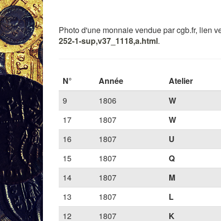
Photo d'une monnaie vendue par cgb.fr, lien ver
252-1-sup,v37_1118,a.html
.
N°
Année
Atelier
9
1806
W
17
1807
W
16
1807
U
15
1807
Q
14
1807
M
13
1807
L
12
1807
K