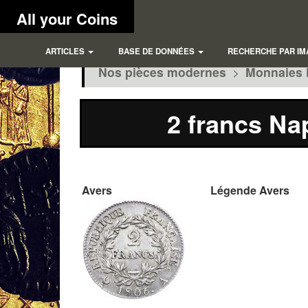
All your Coins
ARTICLES
BASE DE DONNÉES
RECHERCHE PAR IM
Nos pièces modernes
>
Monnaies 
2 francs Na
Avers
Légende Avers