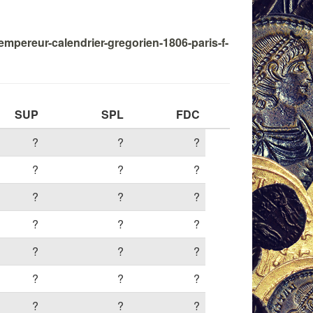
empereur-calendrier-gregorien-1806-paris-f-
SUP
SPL
FDC
?
?
?
?
?
?
?
?
?
?
?
?
?
?
?
?
?
?
?
?
?