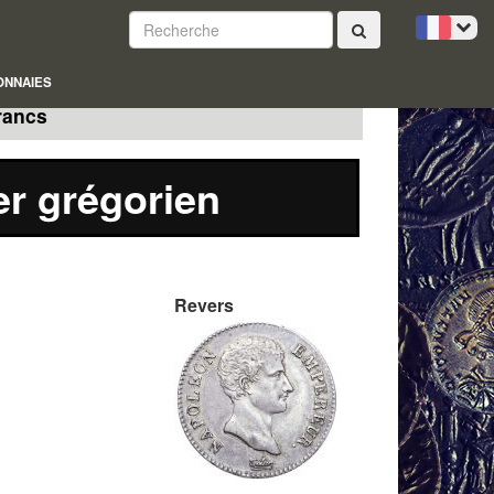
ONNAIES
rancs
er grégorien
Revers