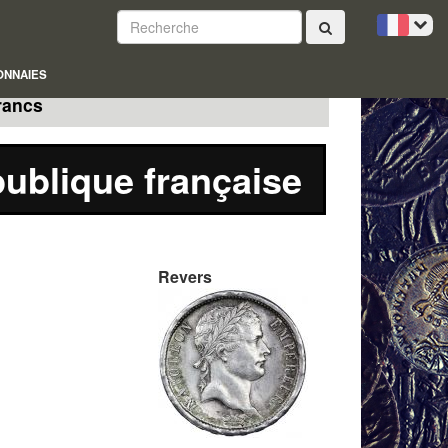
ONNAIES
rancs
publique française
Revers