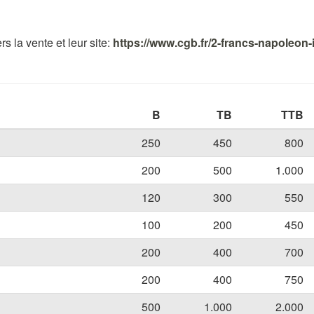
s la vente et leur site:
https://www.cgb.fr/2-francs-napoleon-i
B
TB
TTB
250
450
800
200
500
1.000
120
300
550
100
200
450
200
400
700
200
400
750
500
1.000
2.000