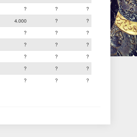
?
?
?
4.000
?
?
?
?
?
?
?
?
?
?
?
?
?
?
?
?
?