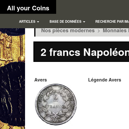
All your Coins
ARTICLES
BASE DE DONNÉES
RECHERCHE PAR IM
Nos pièces modernes
>
Monnaies 
2 francs Napoléon
Avers
Légende Avers