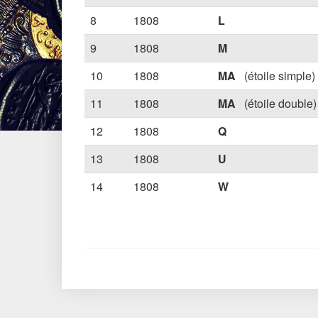
8
1808
L
9
1808
M
10
1808
MA
(étoile simple)
11
1808
MA
(étoile double)
12
1808
Q
13
1808
U
14
1808
W