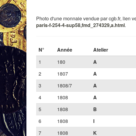
Photo d'une monnaie vendue par cgb.fr, lien ver
paris-f-254-4-sup58,fmd_274329,a.html
.
N°
Année
Atelier
1
180
A
2
1807
A
3
1808/7
A
4
1808
A
5
1808
B
6
1808
I
7
1808
K