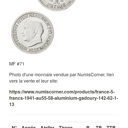
MF #71
Photo d'une monnaie vendue par NumisCorner, lien
vers la vente et leur site:
https://www.numiscorner.com/products/france-5-
francs-1941-au55-58-aluminium-gadoury-142-62-1-
13
N°
Année
Atelier
Tirage
B
TB
TTB
SU