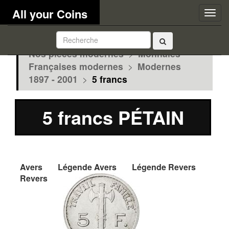
All your Coins
Togg
navig
Nos pièces modernes
>
Monnaies
Françaises modernes
>
Modernes
1897 - 2001
>
5 francs
5 francs PÉTAIN
Avers
Légende Avers
Légende Revers
Revers