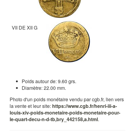
VII DE XII G
Poids autour de: 9.60 grs.
Diamètre: 22.00 mm.
Photo d'un poids monétaire vendu par cgb.fr, lien vers
la vente et leur site:
https://www.cgb.fr/henri-iii-a-
louis-xiv-poids-monetaire-poids-monetaire-pour-
le-quart-decu-n-d-tb,bry_442158,a.html
.