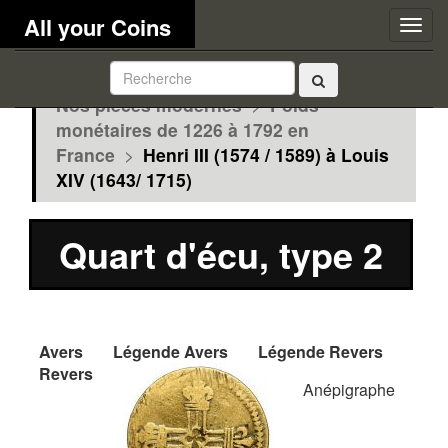
All your Coins
Togg
navig
Nos pièces modernes
>
Poids
monétaires de 1226 à 1792 en
France
>
Henri III (1574 / 1589) à Louis
XIV (1643/ 1715)
Quart d'écu, type 2
Avers
Légende Avers
Légende Revers
Revers
Anépigraphe