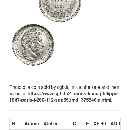
Photo of a coin sold by cgb.fr, link to the sale and their
website:
https://www.cgb.fr/2-francs-louis-philippe-
1847-paris-f-260-112-sup55,fmd_375546,a.html
.
N°
Année
Atelier
G
F
XF 40
AU 58