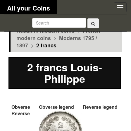
All your Coins
Togg
navig
Result in modern coins
>
French
modern coins
>
Moderns 1795 /
1897
>
2 francs
2 francs Louis-
Philippe
Obverse
Obverse legend
Reverse legend
Reverse