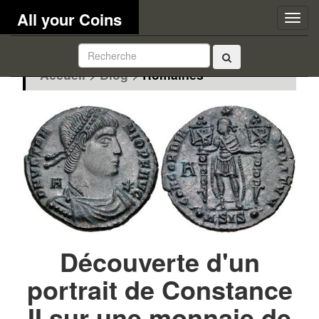
All your Coins
Togg
navig
Accueil
>
Blog
>
Romaines
Découverte d'un
portrait de Constance
II sur une monnaie de