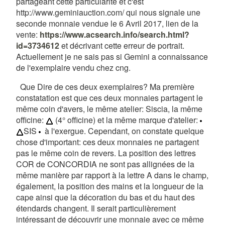
partageant cette particularité et c'est
http://www.geminiauction.com/ qui nous signale une
seconde monnaie vendue le 6 Avril 2017, lien de la
vente:
https://www.acsearch.info/search.html?
id=3734612
et décrivant cette erreur de portrait.
Actuellement je ne sais pas si Gemini a connaissance
de l'exemplaire vendu chez cng.
Que Dire de ces deux exemplaires? Ma première
constatation est que ces deux monnaies partagent le
même coin d'avers, le même atelier: Siscia, la même
officine:
(4° officine) et la même marque d'atelier:
SIS
à l'exergue. Cependant, on constate quelque
chose d'important: ces deux monnaies ne partagent
pas le même coin de revers. La position des lettres
COR de CONCORDIA ne sont pas allignées de la
même manière par rapport à la lettre A dans le champ,
également, la position des mains et la longueur de la
cape ainsi que la décoration du bas et du haut des
étendards changent. Il serait particulièrement
intéressant de découvrir une monnaie avec ce même