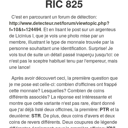
RIC 825
C'est en parcourant un forum de détection:
http://www.detecteur.net/forum/viewtopic.php?
f=10&t=124494
. Et en lisant le post sur un argenteus
de Licinius I, que je vois une photo mise par un
membre, illustrant le type de monnaie trouvée par la
personne souhaitant une identification. Surprise! Je
vois tout de suite un détail passé inaperçu jusqu'ici: ce
n'est pas le sceptre habituel tenu par l'empereur, mais
une lance!
Après avoir découvert ceci, la première question que
je me pose est celle-ci: combien d'officines ont frappé
cette monnaie? Lesquelles? Combien de coins
différents associés? La réponse est intéressante et
montre que cette variante n'est pas rare, étant donné
que j'ai déjà listé deux officines, la première:
PTR
et la
deuxième:
STR
. De plus, deux coins d'avers et deux
coins de revers différents. Deux coupures de légende