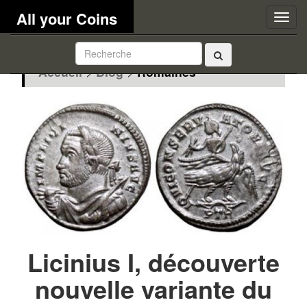
All your Coins
Togg
navig
Accueil
>
Blog
>
Romaines
Licinius I, découverte
nouvelle variante du